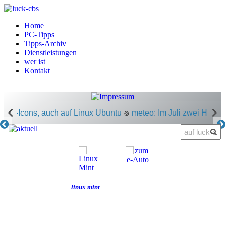
Home
PC-Tipps
Tipps-Archiv
Dienstleistungen
wer ist
Kontakt
gratis e-
mailhilfe
linux mint
zur meteo-
seite