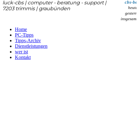
​luck-cbs | computer - beratung - support |
cbs-be
heute:
7203 trimmis | graubünden
gestern:
insgesamt:
Home
PC-Tipps
Tipps-Archiv
Dienstleistungen
wer ist
Kontakt